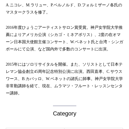
A.ニコレ、M.ラリュー、P.ベルノルド、D.フォルミザーノ各氏の
マスタークラスを修了。
2016年度ひょうごアーティストサロン賞受賞。神戸女学院大学推
薦によりアメリカ公演（シカゴ・ミネアポリス）、2度の在オマ
ーン日本国大使館主催コンサート、W.ベネット氏と台湾・シンガ
ポールにて公演、など国内外で多数のコンサートに出演。
2015年にはソロリサイタルを開催。また、ソリストとして日本テ
レマン協会創立45周年記念特別公演に出演。西田直孝、C.サウス
ワース、B.カバッロ、W.ベネットの諸氏に師事。神戸女学院大学
非常勤講師を経て、現在、ムラマツ・フルート・レッスンセンタ
ー講師。
Category